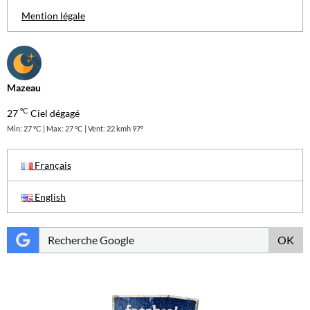
Mention légale
Mazeau
°C
27
Ciel dégagé
Min: 27 °C | Max: 27 °C | Vent: 22 kmh 97°
Français
English
OK