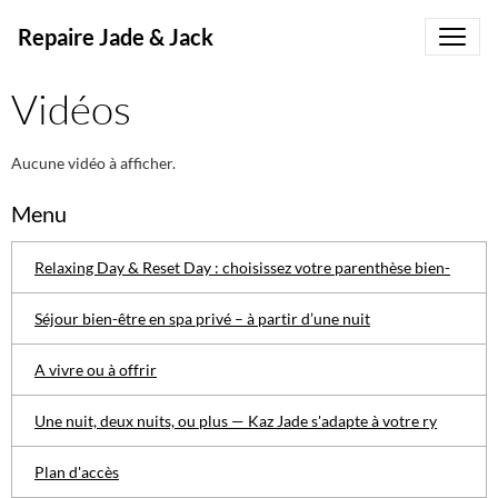
Repaire Jade & Jack
Vidéos
Aucune vidéo à afficher.
Menu
Relaxing Day & Reset Day : choisissez votre parenthèse bien-
Séjour bien-être en spa privé – à partir d’une nuit
A vivre ou à offrir
Une nuit, deux nuits, ou plus — Kaz Jade s'adapte à votre ry
Plan d'accès