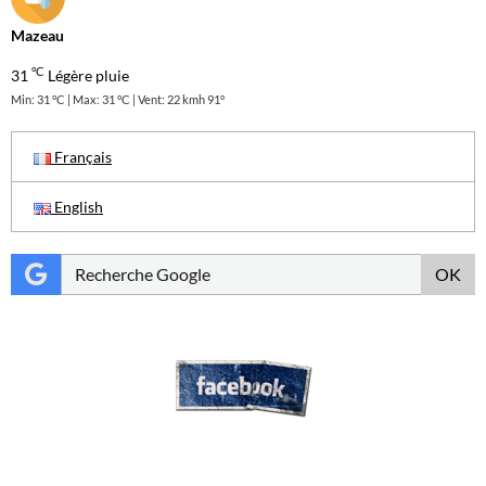
Mazeau
°C
31
Légère pluie
Min: 31 °C | Max: 31 °C | Vent: 22 kmh 91°
Français
English
OK