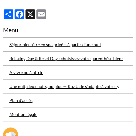
Partager
Facebook
X
Email
Menu
Séjour bien-être en spa privé – à partir d’une nuit
Relaxing Day & Reset Day : choisissez votre parenthèse bien-
A vivre ou à offrir
Une nuit, deux nuits, ou plus — Kaz Jade s'adapte à votre ry
Plan d'accès
Mention légale