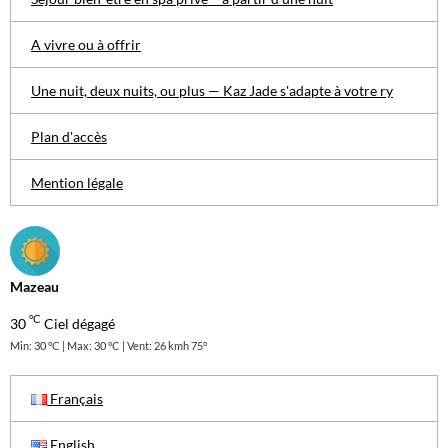
A vivre ou à offrir
Une nuit, deux nuits, ou plus — Kaz Jade s'adapte à votre ry
Plan d'accès
Mention légale
Mazeau
°C
30
Ciel dégagé
Min: 30 °C | Max: 30 °C | Vent: 26 kmh 75°
Français
English